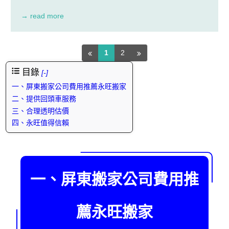
新家選擇適當位置整理枌刷,屏東搬家回頭車入宅準備十二
件物品一起入宅, 春米一包、煎匙一個
→ read more
1
2
目錄
[-]
一、屏東搬家公司費用推薦永旺搬家
二、提供回頭車服務
三、合理透明估價
四、永旺值得信賴
一、屏東搬家公司費用推
薦永旺搬家