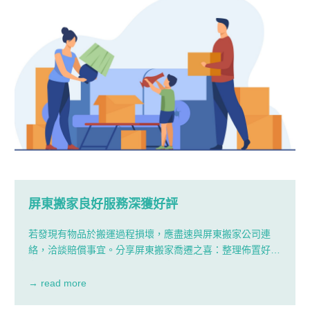
屏東搬家良好服務深獲好評
若發現有物品於搬運過程損壞，應盡速與屏東搬家公司連
絡，洽談賠償事宜。分享屏東搬家喬遷之喜：整理佈置好新
家後，就可以邀請親朋好友到新家歡聚，熟悉環境：剛搬到
一個新環境，不妨和家人多到新家附近的道路繞繞，熟悉附
→ read more
近生活機能與區域環境。