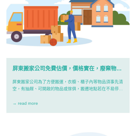
屏東搬家公司免費估價，價格實在，廢棄物清
運，房屋清空！
屏東搬家公司為了方便搬運，衣櫥、櫃子內等物品須事先清
空，有抽屜、可開啟的物品或傢俱，搬遷地點若在不易停車
的小巷內，盡可能於搬家前一日替屏東搬家公司解決停車問
題，才不會因為交通問題引起不合理的待遇與加價。
→ read more