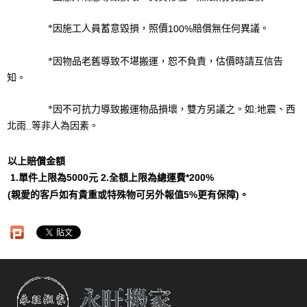
因施工人員蓄意毀損，照價
賠償無任何異議。
100%
*
*
因物品老舊導致不堪搬運，恕不負責，估價時請互信告
知。
因不可抗力導致搬運物品損壞，雙方另議之。如
地震、西
:
*
北雨
等非人為因素。
..
以上賠償金額
單件上限為
元
全額上限為總運費
1.
5000
2.
*200%
親愛的客戶如有貴重或特殊物可另外報值
更有保障
。
(
5%
)