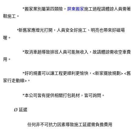
屏東搬家​
*
搬家業別屬第四類險，
施工過程請體諒人員需著
鞋施工。
新舊家應燈光打開，人員安全好施工、明亮也帶來好磁場
*
喔。
*
取消車趟導致排班人員可能無收入，故請體諒需收空車費
用。
好的規畫可以讓工程更順利更愉快，
新家擺放規劃
舊
<
> <
*
家行走動線
。
>
*
本公司皆有提供相關打包耗材，皆可詢問。
Ø
延遲
任何非不可抗力因素導致施工延遲需負擔費用