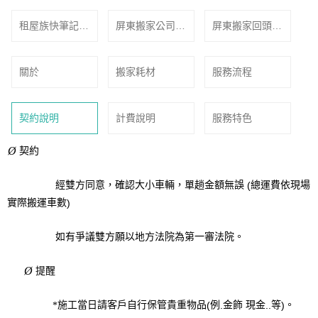
租屋族快筆記！
屏東搬家公司誠
屏東搬家回頭車
搬家打包6大錯
信守時
免費估價
誤，你中了幾
關於
搬家耗材
服務流程
個？｜屏東搬家
公司推薦
契約說明
計費說明
服務特色
Ø
契約
經雙方同意，確認大小車輛，單趟金額無誤
總運費依現場
(
實際搬運車數
)
如有爭議雙方願以地方法院為第一審法院。
Ø
提醒
施工當日請客戶自行保管貴重物品
例
金飾 現金
等
。
(
.
..
)
*