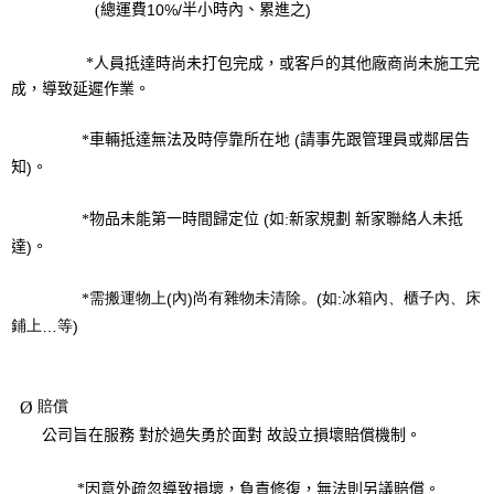
總運費
半小時內、累進之
10%/
)
(
*
人員抵達時尚未打包完成，或客戶的其他廠商尚未施工完
成，導致延遲作業。
車輛抵達無法及時停靠所在地
請事先跟管理員或鄰居告
(
*
知
。
)
物品未能第一時間歸定位
如
新家規劃 新家聯絡人未抵
(
:
*
達
。
)
需搬運物上
內
尚有雜物未清除。
如
冰箱內、櫃子內、床
(
)
(
:
*
鋪上
等
…
)
賠償
Ø
公司旨在服務 對於過失勇於面對 故設立損壞賠償機制。
*
因意外疏忽導致損壞，負責修復，無法則另議賠償。