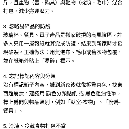
斤，且重物（書、鍋具）與輕物（枕頭、毛巾）混合
打包，減少搬運壓力。
3. 忽略易碎品的防護
玻璃杯、餐具、電子產品是搬家破損的高風險區。許
多人只用一層報紙就算完成防護，結果到新家時才發
現破裂。正確做法：用氣泡布、毛巾或舊衣物包覆，
並在紙箱外貼上「易碎」標示。
4. 忘記標記內容與分類
沒有標記箱子內容，搬到新家後就像拆驚喜包，找東
西超崩潰。建議用 顏色分類貼紙 或 黑色粗油性筆，
標上房間與物品類別，例如「臥室-衣物」、「廚房-
餐具」。
5. 冷凍、冷藏食物打包不當