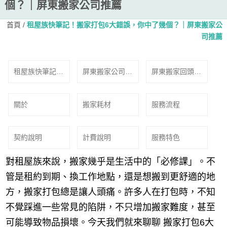
個？｜屏東搬家公司推薦
首頁
/
租屋族快筆記！搬家打包6大錯誤，你中了幾個？｜屏東搬家公
司推薦
租屋族快筆記！
屏東搬家公司誠
屏東搬家回頭車
搬家打包6大錯
信守時
免費估價
誤，你中了幾
關於
搬家耗材
服務流程
個？｜屏東搬家
公司推薦
契約說明
計費說明
服務特色
對租屋族來說，搬家幾乎是生活中的「必修課」。不
管是租約到期、換工作地點，還是想搬到更舒適的地
方，搬家打包總是讓人頭痛。許多人在打包時，不知
不覺踩進一些常見的陷阱，不只增加搬家難度，甚至
可能導致物品損壞。今天我們就來聊聊 搬家打包6大